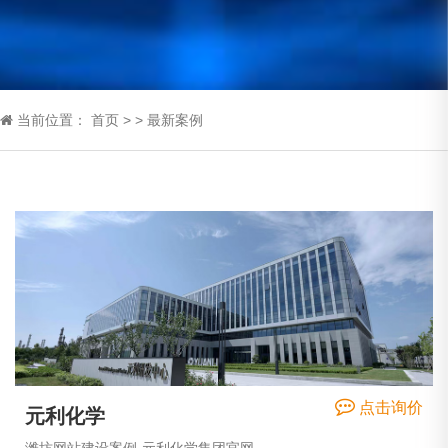
当前位置：
首页
>
>
最新案例
点击询价
元利化学