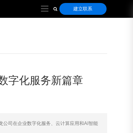
建立联系
数字化服务新篇章
公司在企业数字化服务、云计算应用和AI智能