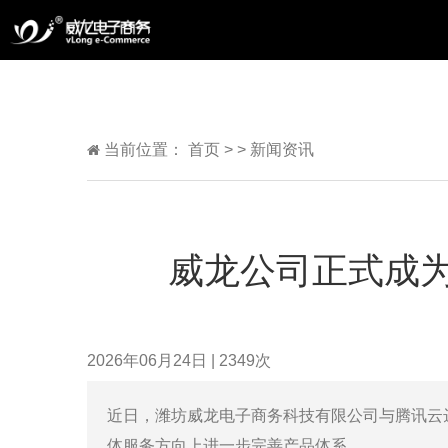
当前位置：
首页
>
>
新闻资讯
威龙公司正式成
2026年06月24日
|
2349
次
近日，潍坊威龙电子商务科技有限公司与腾讯云
体服务方向上进一步完善产品体系