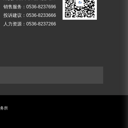
销售服务：0536-8237696
投诉建议：0536-8233666
人力资源：0536-8237266
务所