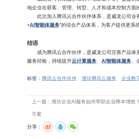
地企业在获客、管理、转型、人才和成本控制方面
此次加入腾讯云合作伙伴体系，是威龙公司业务发
+
AI智能体服务
”的综合产品体系，为客户提供更系
结语
成为腾讯云合作伙伴，是威龙公司完善产品体系
服务经验，持续提升
云计算服务
、
AI智能体服务
、
标签：
腾讯云合作伙伴
潍坊腾讯云服务
企业数
上一篇：
潍坊企业AI服务如何帮助企业降本增效
方案
分享：