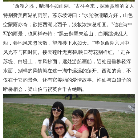
“西湖之胜，晴湖不如雨湖。”古往今来，探幽赏雅的文人
特别赞美西湖的雨景。苏东坡诗曰：“水光潋滟晴方好，山色
空蒙雨亦奇；欲把西湖比西子，淡妆浓抹总相宜。”他在诗中
写的雨景，也同样奇特：“黑云翻墨未遮山，白雨跳珠乱人
船，卷地风来忽吹散，望湖楼下水如天。”“毕竟西湖六月中,
风光不与四时同。接天莲叶无穷碧,映日荷花别样红。” 走在
苏堤、白堤上，春风拂面，远处游船画舫，近处是垂柳轻浮
水面，别样的风情就在这一湖中远远的荡开。西湖的美，不
仅在于它的景色，还有它美丽的爱情故事。许仙与白娘子的
断桥相会，梁山伯与祝英台千古绝唱。