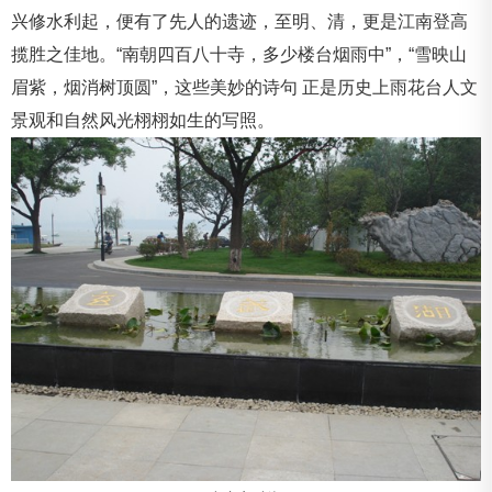
兴修水利起，便有了先人的遗迹，至明、清，更是江南登高
揽胜之佳地。“南朝四百八十寺，多少楼台烟雨中”，“雪映山
眉紫，烟消树顶圆”，这些美妙的诗句 正是历史上雨花台人文
景观和自然风光栩栩如生的写照。