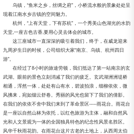
乌镇，“鱼米之乡，丝绸之府”，小桥流水般的景象处处呈
现着江南水乡古镇的空间魅力。
杭州，“上有天堂，下有苏杭”，一个秀美山色湖光的水韵
天堂,一座古色古香,要用心灵去体会的城市。
这三座城市一直深深的吸引着我们，终于，在威龙迎来
九周岁生日的时候，公司组织大家“南京、乌镇、杭州四日
游”。
在经过了8小时的旅途劳顿，我们抵达了第一站南京的玄
武湖。眼前的景色立刻消减了我们的疲乏。玄武湖洲洲堤桥
相通，浑然一体，处处有山有水，碧波拍浪，细柳依依，微
风拂来，宛如烟云舒卷。秀丽的风光也留下了我们的倩影。
在我们的依依不舍中我们来到了革命景区-----雨花台。雨花台
是一座以自然山林为依托，以红色旅游为主体，融和自然风
光和人文景观为一体的全国独具特色的纪念性风景名胜区。
风华千秋雨花韵。在雨花台这片古老的土地上，从西周太伯