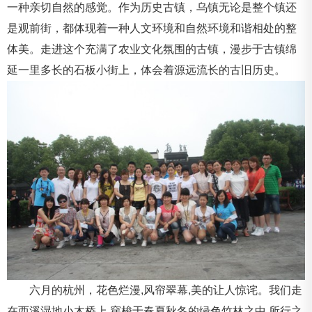
一种亲切自然的感觉。作为历史古镇，乌镇无论是整个镇还
是观前街，都体现着一种人文环境和自然环境和谐相处的整
体美。走进这个充满了农业文化氛围的古镇，漫步于古镇绵
延一里多长的石板小街上，体会着源远流长的古旧历史。
六月的杭州，花色烂漫,风帘翠幕,美的让人惊诧。我们走
在西溪湿地小木桥上,穿梭于春夏秋冬的绿色竹林之中,所行之