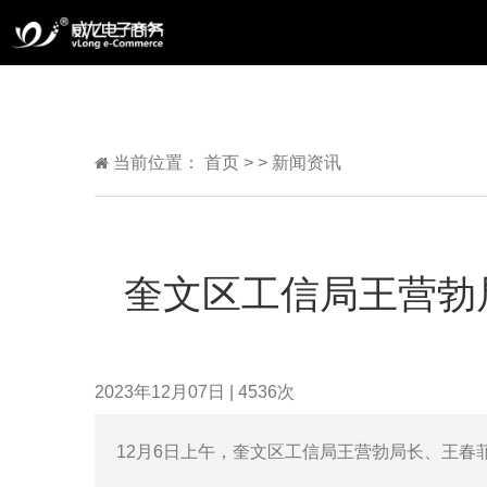
当前位置：
首页
>
>
新闻资讯
奎文区工信局王营勃
2023年12月07日
|
4536
次
12月6日上午，奎文区工信局王营勃局长、王