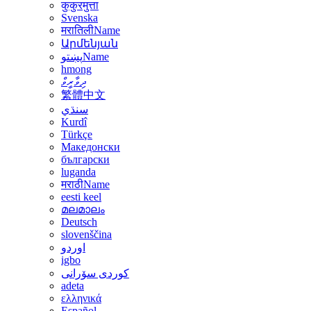
कुकुरमुत्ता
Svenska
मरातिलीName
Արմենյան
پښتوName
hmong
ދިވާރީވް
繁體中文
سنڌي
Kurdî
Türkçe
Македонски
български
luganda
मराठीName
eesti keel
മലമാലം
Deutsch
slovenščina
اوردو
igbo
کوردی سۆرانی
adeta
ελληνικά
Español