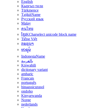
English
Кыргыз тили
Türkmençe
ТаjikӣName
Русский язык
Malay
คนไทย
ខ្មែរKCharselect unicode block name
Tiếng Việt
ກະຣຸນາ
ဗာရမ်
IndonesiaName
بالعربية
Kiswahili
dictionary variant
amharic
Français
português
hinaassicurasol
ondoho
Kinyarwanda
Norge
nederlands