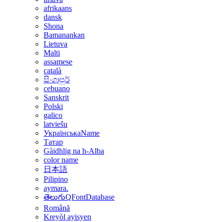
afrikaans
dansk
Shona
Bamanankan
Lietuva
Malti
assamese
català
සිංගාපුර්
cebuano
Sanskrit
Polski
galico
latviešu
УкраїнськаName
Татар
Gàidhlig na h-Alba
color name
日本語
Pilipino
aymara.
తెలుగుQFontDatabase
Română
Kreyòl ayisyen