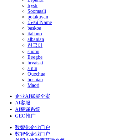
frysk
Soomaali
potakuyan
ਪੰਜਾਬੀName
baskoa
italiano
albanian
한국어
suomi
Eʋegbe
hrvatski
a n:n
Quechua
bosnian
Maori
企业AI赋能全案
AI客服
AI翻译系统
GEO推广
数智化企业门户
数智化企业门户