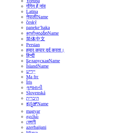
Yoruba
गोंगेन हें नांव
Latina
नेपालीName
český
panekeʻhaka
ჯორჯიანიName
简体中文
Persian
हमार कपार दर्द करता।
हिन्दी
БеларускаяName
ÍslandName
ייַדיש
Ma frɛ
Íris
ગુજરાતી
Slovenská
היברית
ಕನ್ನಡ್Name
magyar
தாமில்
বেঙ্গালী
azerbaijani
lifiava